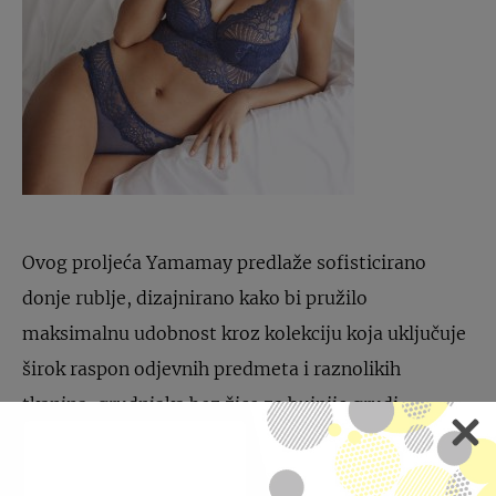
Ovog proljeća Yamamay predlaže sofisticirano
donje rublje, dizajnirano kako bi pružilo
maksimalnu udobnost kroz kolekciju koja uključuje
širok raspon odjevnih predmeta i raznolikih
tkanina, grudnjaka bez žice za bujnije grudi,
različitih košarica mekanih linija koje pružaju
kvalitetnu i sigurnu potporu ženama s većim