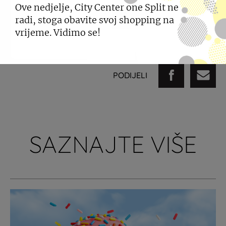
Ove nedjelje, City Center one Split ne
grudima, a sve spomenuto ćete pronaći u Supercups
radi, stoga obavite svoj shopping na
kolekciji.
vrijeme. Vidimo se!
Potražite novu kolekciju u vašem City Centeru one!
PODIJELI
SAZNAJTE VIŠE