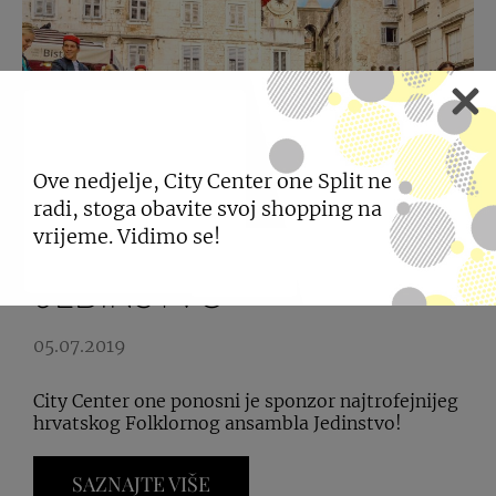
Ove nedjelje, City Center one Split ne
radi, stoga obavite svoj shopping na
vrijeme. Vidimo se!
PONOSNI SPONZOR FA
JEDINSTVO
05.07.2019
City Center one ponosni je sponzor najtrofejnijeg
hrvatskog Folklornog ansambla Jedinstvo!
SAZNAJTE VIŠE