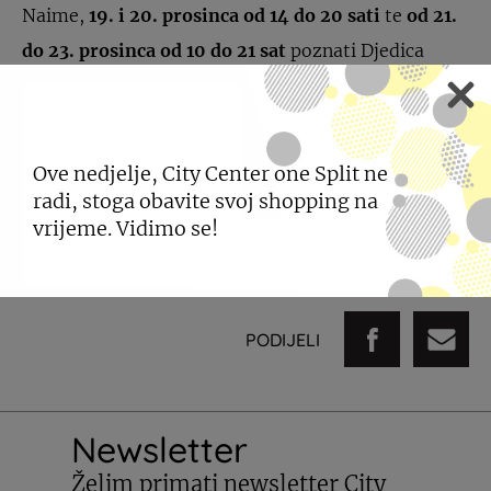
Naime,
19. i 20. prosinca
od
14 do 20 sati
te
od 21.
do 23. prosinca od 10 do 21 sat
poznati Djedica
družit će se s malim posjetiteljima City Centera one.
Pripremio je i slatka iznenađenja, a rado će se i
fotografirati kako sjećanje na ovo lijepo druženje ne
Ove nedjelje, City Center one Split ne
bi izblijedilo.
radi, stoga obavite svoj shopping na
vrijeme. Vidimo se!
Neka vaši najmlađi Djedu Božićnjaku šapnu svoje
želje!
PODIJELI
Newsletter
Želim primati newsletter City