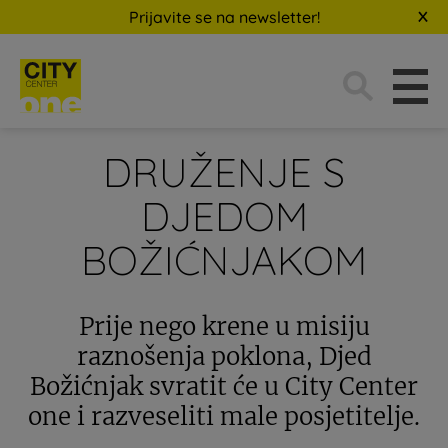
Prijavite se na newsletter!
Traži:
DRUŽENJE S
DJEDOM
BOŽIĆNJAKOM
Prije nego krene u misiju
raznošenja poklona, Djed
Božićnjak svratit će u City Center
one i razveseliti male posjetitelje.