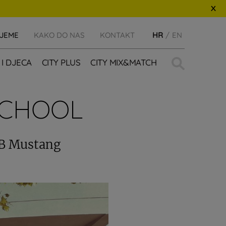
IJEME
KAKO DO NAS
KONTAKT
HR
EN
Traži:
 I DJECA
CITY PLUS
CITY MIX&MATCH
SCHOOL
LTB Mustang