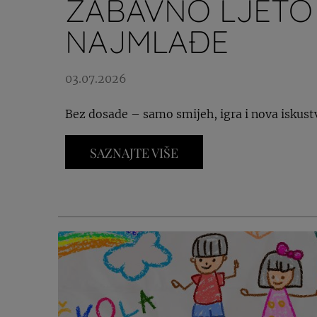
ZABAVNO LJETO
NAJMLAĐE
03.07.2026
Bez dosade – samo smijeh, igra i nova iskust
SAZNAJTE VIŠE