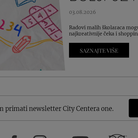
03.08.2026
Radovi malih školaraca mogu
najkreativnije čeka i shoppin
SAZNAJTE VIŠE
m primati newsletter City Centera one.