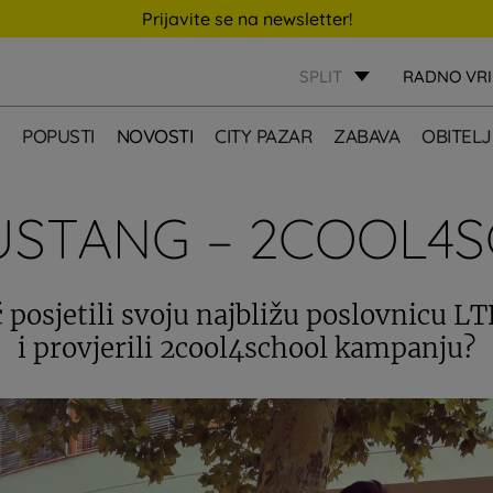
Prijavite se na newsletter!
SPLIT
RADNO VR
E
POPUSTI
NOVOSTI
CITY PAZAR
ZABAVA
OBITELJ
USTANG – 2COOL4
eć posjetili svoju najbližu poslovnicu 
i provjerili 2cool4school kampanju?