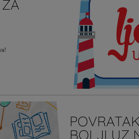
 ZA
va!
POVRATAK
BOLJI UZ