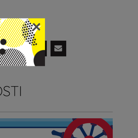
PODIJELI
STI