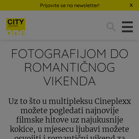
Prijavite se na newsletter!
Traži:
FOTOGRAFIJOM DO
ROMANTIČNOG
VIKENDA
Uz to što u multipleksu Cineplexx
možete pogledati najnovije
filmske hitove uz najukusnije
kokice, u mjesecu ljubavi možete
osvojiti i romantični vikend za