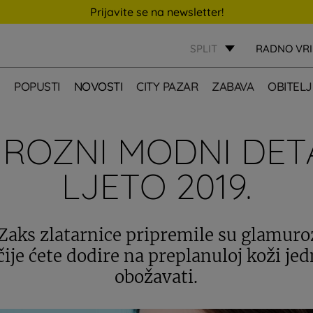
Prijavite se na newsletter!
SPLIT
RADNO VR
E
POPUSTI
NOVOSTI
CITY PAZAR
ZABAVA
OBITELJ
ROZNI MODNI DETA
LJETO 2019.
 Zaks zlatarnice pripremile su glamu
čije ćete dodire na preplanuloj koži je
obožavati.