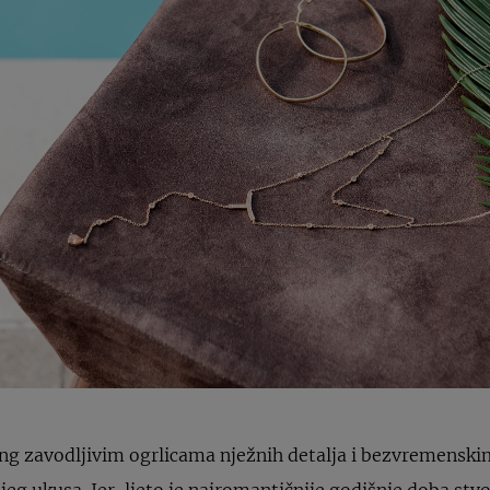
ing zavodljivim ogrlicama nježnih detalja i bezvremensk
ijeg ukusa. Jer, ljeto je najromantičnije godišnje doba st