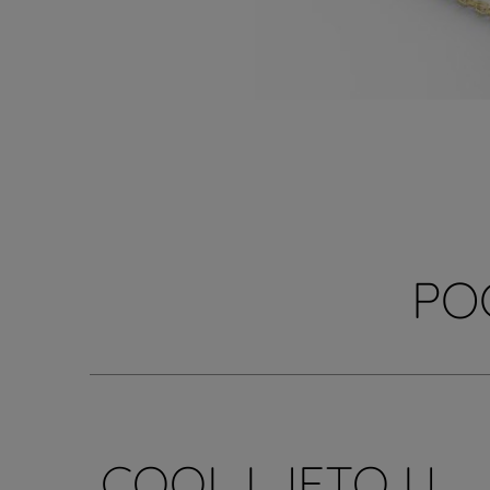
PO
COOL LJETO U