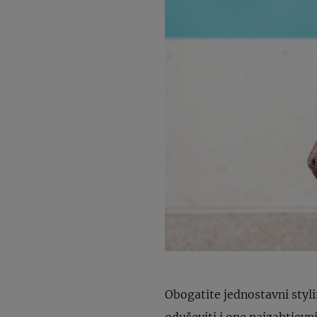
Obogatite jednostavni styl
oduševiti i one najzahtjevn