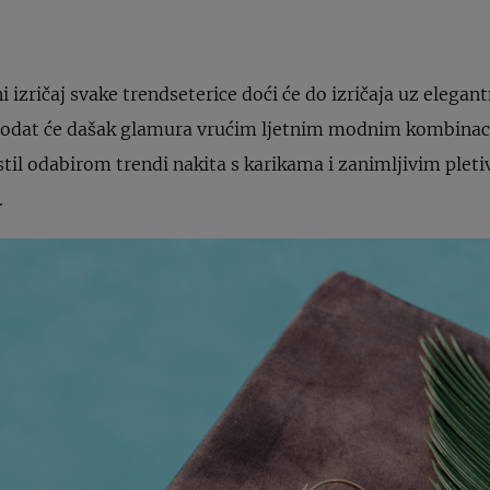
 izričaj svake trendseterice doći će do izričaja uz elegantn
ci dodat će dašak glamura vrućim ljetnim modnim kombinac
til odabirom trendi nakita s karikama i zanimljivim pleti
.