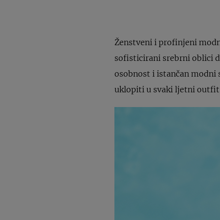
Ženstveni i profinjeni modni
sofisticirani srebrni obli
osobnost i istančan modni s
uklopiti u svaki ljetni outfit