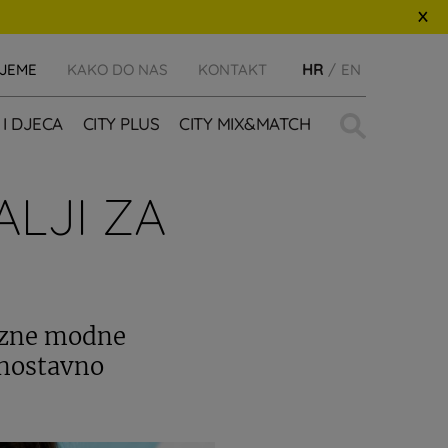
IJEME
KAKO DO NAS
KONTAKT
HR
EN
Traži:
 I DJECA
CITY PLUS
CITY MIX&MATCH
LJI ZA
rozne modne
dnostavno