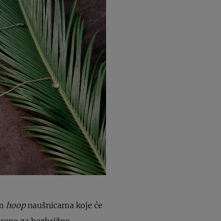
im
hoop
naušnicama koje će
voreno za bezbrižno