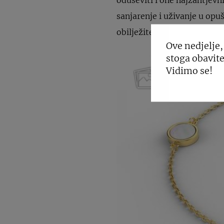
sanjarenje i uživanje u op
obilježite otmjenim oblicim
Ove nedjelje,
stoga obavite
Vidimo se!