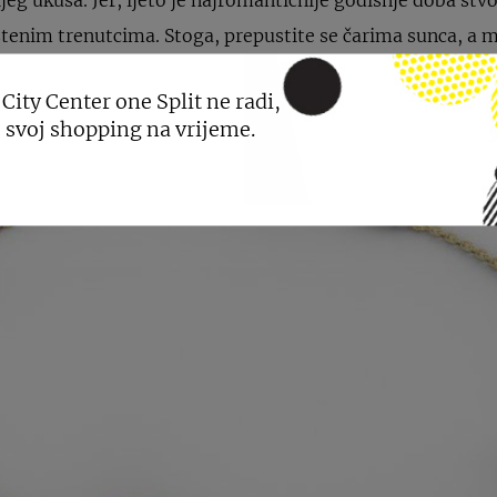
uštenim trenutcima. Stoga, prepustite se čarima sunca, a
a iz Zaks zlatarnica.
 City Center one Split ne radi,
 svoj shopping na vrijeme.