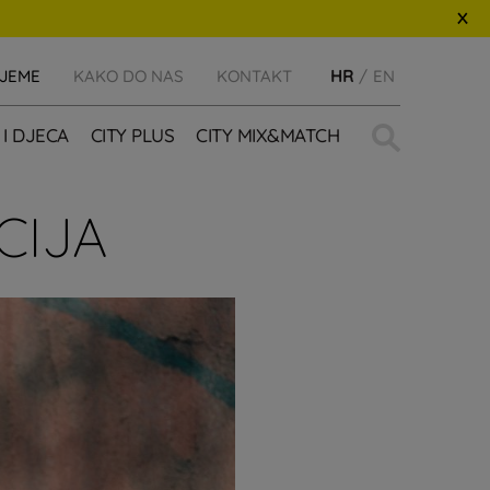
IJEME
KAKO DO NAS
KONTAKT
HR
EN
Traži:
 I DJECA
CITY PLUS
CITY MIX&MATCH
CIJA