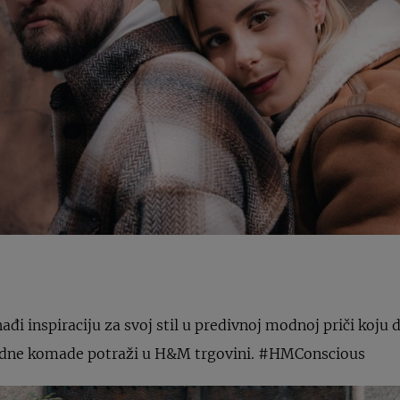
nađi inspiraciju za svoj stil u predivnoj modnoj priči koju
odne komade potraži u H&M trgovini. #HMConscious