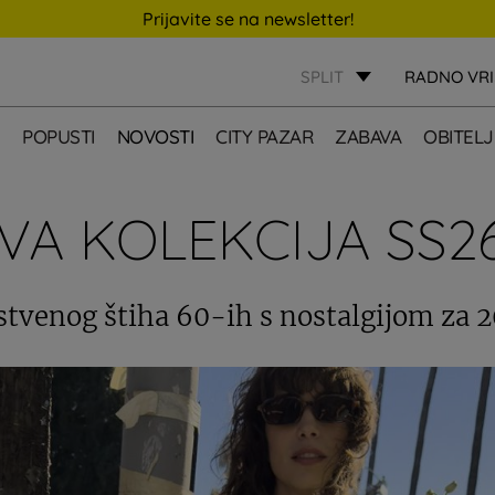
Prijavite se na newsletter!
SPLIT
RADNO VR
E
POPUSTI
NOVOSTI
CITY PAZAR
ZABAVA
OBITELJ
A KOLEKCIJA SS2
stvenog štiha 60-ih s nostalgijom za 