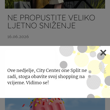
NE PROPUSTITE VELIKO
LJETNO SNIŽENJE
16.06.2026
Uživajte u shoppingu uz odlične popuste.
SAZNAJTE VIŠE
Ove nedjelje, City Center one Split ne
radi, stoga obavite svoj shopping na
vrijeme. Vidimo se!