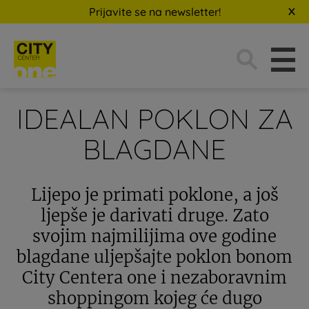
Prijavite se na newsletter!
Traži:
IDEALAN POKLON ZA
BLAGDANE
Lijepo je primati poklone, a još
ljepše je darivati druge. Zato
svojim najmilijima ove godine
blagdane uljepšajte poklon bonom
City Centera one i nezaboravnim
shoppingom kojeg će dugo