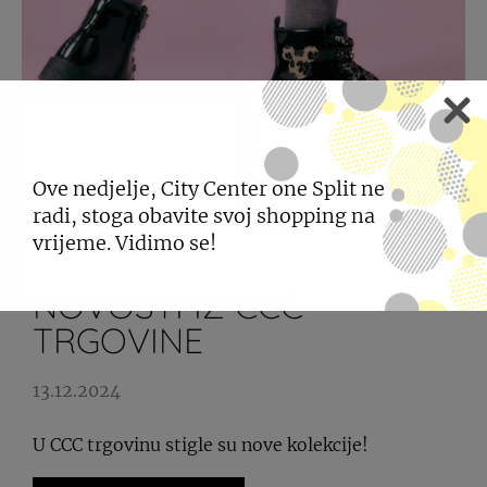
Ove nedjelje, City Center one Split ne
radi, stoga obavite svoj shopping na
vrijeme. Vidimo se!
NOVOSTI IZ CCC
TRGOVINE
13.12.2024
U CCC trgovinu stigle su nove kolekcije!