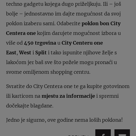
techno gadgetu kojega dugo priželjkuju. Ili – još
bolje – jednostavno im dajte mogućnost da svoj
poklon izaberu sami. Odaberite
poklon bon City
Centera
one
kojim darujete mogućnost izbora u
više od
450 trgovina
u
City Centeru one
East
,
West
i
Split
i tako ispunite njihove želje s
lakoćom jer baš sve što požele mogu pronaći u
svome omiljenom shopping centru.
Svratite do City Centera one te ga kupite gotovinom
ili karticom na
mjestu za informacije
i spremni
dočekajte blagdane.
Jedno je sigurno, ove godine nema loših poklona!