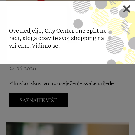
Ove nedjelje, City Center one Split ne
radi, stoga obavite svoj shopping na
COOL LJETO U
vrijeme. Vidimo se!
CINEPLEXXU
24.06.2026
Filmsko iskustvo uz osvježenje svake srijede.
SAZNAJTE VIŠE