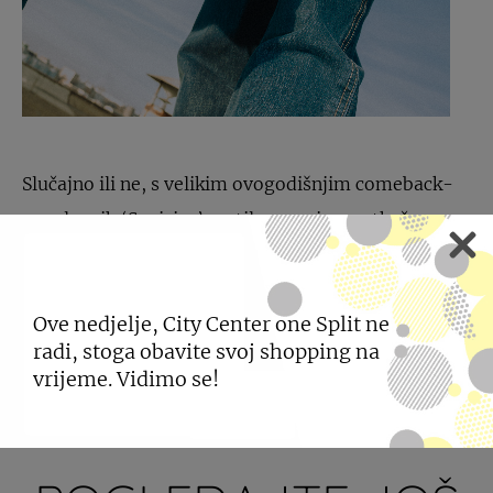
Slučajno ili ne, s velikim ovogodišnjim comeback-
om slavnih ‘Spajsica’ vratile su se i ove otkačene
tenisice, a u
ShoeBeDo
dućanima dostupne su u
roza, crnoj i bijeloj boji.
Ove nedjelje, City Center one Split ne
radi, stoga obavite svoj shopping na
PODIJELI
vrijeme. Vidimo se!