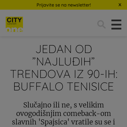
Prijavite se na newsletter!
Traži:
JEDAN OD
”NAJLUĐIH”
TRENDOVA IZ 90-IH:
BUFFALO TENISICE
Slučajno ili ne, s velikim
ovogodišnjim comeback-om
slavnih 'Spajsica' vratile su se i