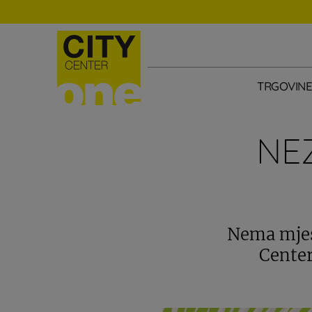
TRGOVIN
NE
Nema mjest
Center