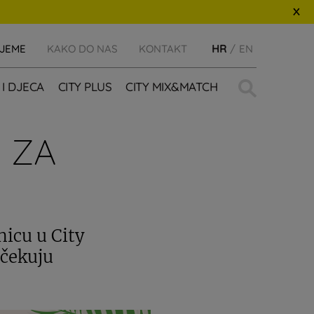
IJEME
KAKO DO NAS
KONTAKT
HR
EN
Traži:
 I DJECA
CITY PLUS
CITY MIX&MATCH
 ZA
nicu u City
očekuju