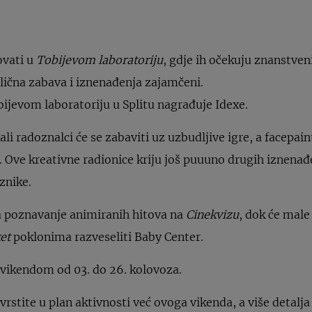
ovati u
Tobijevom laboratoriju
, gdje ih očekuju znanstveni
lična zabava i iznenađenja zajamčeni.
ijevom laboratoriju u Splitu nagrađuje Idexe.
li radoznalci će se zabaviti uz uzbudljive igre, a facepain
e. Ove kreativne radionice kriju još puuuno drugih iznenađ
znike.
a poznavanje animiranih hitova na
Cinekvizu
, dok će male
et
poklonima razveseliti Baby Center.
e vikendom od 03. do 26. kolovoza.
vrstite u plan aktivnosti već ovoga vikenda, a više detalj