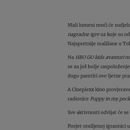
Mali lumeni moći će sudjel
nagradne igre
uz koje su od
Najspretnije mališane u Tob
Na
HBO GO kids avanturi
ma
se za još bolje raspoloženj
dugo pamtiti ove ljetne pra
A Cineplexx kino provjerav
radionice
Puppy in my pock
Sve aktivnosti odvijat će s
Posjet omiljenoj igraonici u