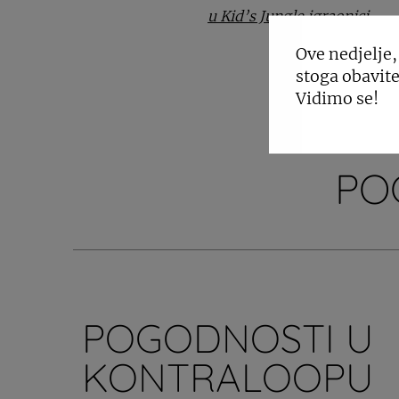
u Kid’s Jungle igraonici
.
Ove nedjelje,
stoga obavite
Vidimo se!
PO
POGODNOSTI U
KONTRALOOPU