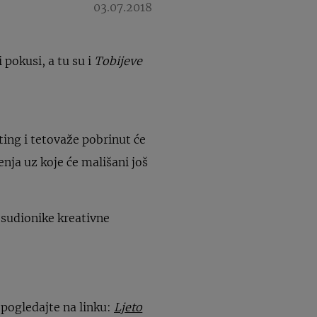
03.07.2018
 pokusi, a tu su i
Tobijeve
ting i tetovaže pobrinut će
enja uz koje će mališani još
 sudionike kreativne
a pogledajte na linku:
Ljeto