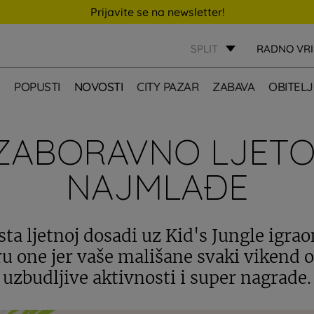
Prijavite se na newsletter!
SPLIT
RADNO VR
E
POPUSTI
NOVOSTI
CITY PAZAR
ZABAVA
OBITELJ
ZABORAVNO LJETO
NAJMLAĐE
a ljetnoj dosadi uz Kid's Jungle igrao
u one jer vaše mališane svaki vikend 
uzbudljive aktivnosti i super nagrade.