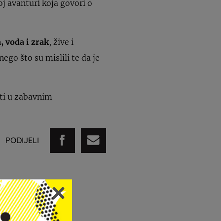
oj avanturi koja govori o
, voda i zrak
, žive i
ego što su mislili te da je
ati u zabavnim
PODIJELI
STI