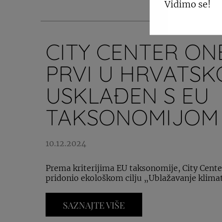
Vidimo se!
CITY CENTER ONE
PRVI U HRVATSK
USKLAĐEN S EU
TAKSONOMIJOM
10.12.2024
Prema kriterijima EU taksonomije, City Center
pridonio ekološkom cilju „Ublažavanje klima
SAZNAJTE VIŠE