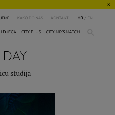
IJEME
KAKO DO NAS
KONTAKT
HR
EN
Traži:
 I DJECA
CITY PLUS
CITY MIX&MATCH
 DAY
icu studija