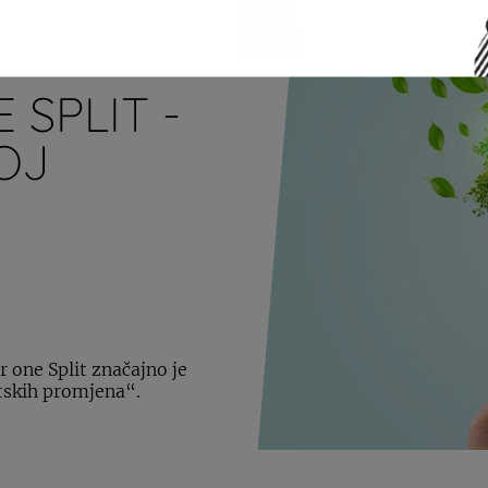
 SPLIT -
OJ
 one Split značajno je
tskih promjena“.