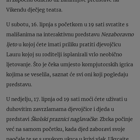
Vikendu dječjeg teatra.
U subotu, 16. lipnja s početkom u 19 sati svratite s
mališanima na interaktivnu predstavu
Nezaboravno
ljeto
u kojoj ćete imati priliku pratiti djevojčicu
Lauru kojoj su roditelji isplanirali vrlo neobično
ljetovanje. Što je čeka umjesto kompjutorskih igrica
kojima se veselila, saznat će svi oni koji pogledaju
predstavu.
U nedjelju, 17. lipnja od 19 sati moći ćete uživati u
duhovitim zavrzlamama djevojčice i djeda u
predstavi
Školski praznici naglavačke
. Zbrka počinje
već na samom početku, kada djed zaboravi svoje
naočale te se s unukom ukrca u krivi vlak. Ukrcajte