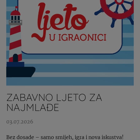
ZABAVNO LJETO ZA
NAJMLAĐE
03.07.2026
Bez dosade – samo smijeh, igra i nova iskustva!