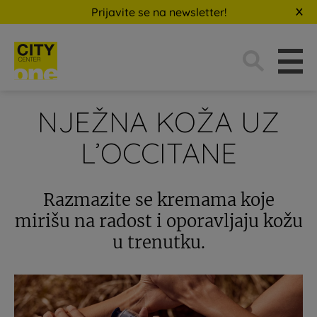
Prijavite se na newsletter!
Traži:
NJEŽNA KOŽA UZ
L’OCCITANE
Razmazite se kremama koje
mirišu na radost i oporavljaju kožu
u trenutku.