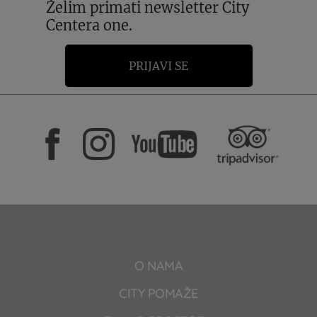
Želim primati newsletter City
Centera one.
PRIJAVI SE
O NAMA
CITY POMAŽE