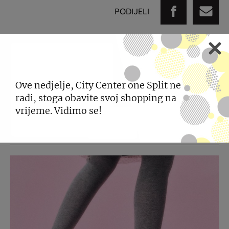
PODIJELI
POGLEDAJTE JOŠ
Ove nedjelje, City Center one Split ne
radi, stoga obavite svoj shopping na
NOVOSTI
vrijeme. Vidimo se!