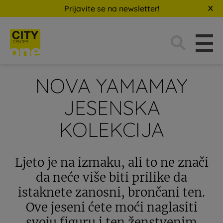
Prijavite se na newsletter!
Traži:
NOVA YAMAMAY
JESENSKA
KOLEKCIJA
Ljeto je na izmaku, ali to ne znači
da neće više biti prilike da
istaknete zanosni, brončani ten.
Ove jeseni ćete moći naglasiti
svoju figuru i ten ženstvenim