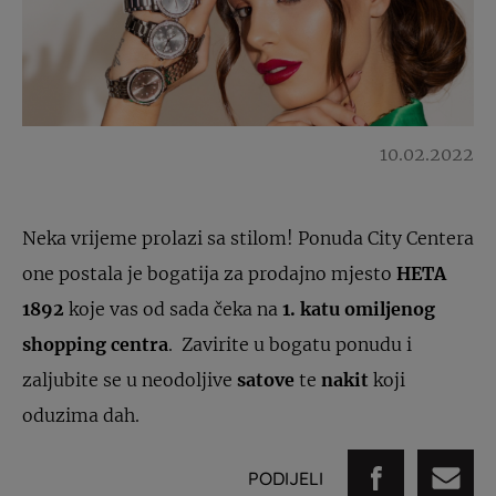
10.02.2022
Neka vrijeme prolazi sa stilom! Ponuda City Centera
one postala je bogatija za prodajno mjesto
HETA
1892
koje vas od sada čeka na
1. katu omiljenog
shopping centra
. Zavirite u bogatu ponudu i
zaljubite se u neodoljive
satove
te
nakit
koji
oduzima dah.
PODIJELI