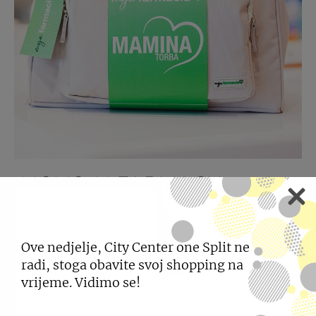
NOVO U FARMACIA
LJEKARNI
26.06.2026
Ove nedjelje, City Center one Split ne
radi, stoga obavite svoj shopping na
Farmacia mamina torba - sigurnost, podrška i
vrijeme. Vidimo se!
nježnost za prve dane s bebom.