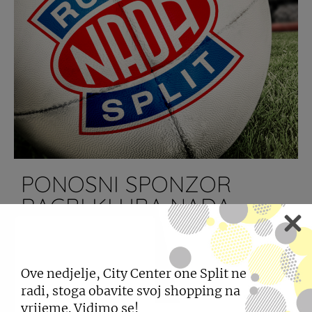
PONOSNI SPONZOR
RAGBI KLUBA NADA
26.10.2017
Ove nedjelje, City Center one Split ne
Jedan od sportskih simbola Splita, koji je već 17
godina za redom prvak Hrvatske, ima ponosnog
radi, stoga obavite svoj shopping na
sponzora.
vrijeme. Vidimo se!