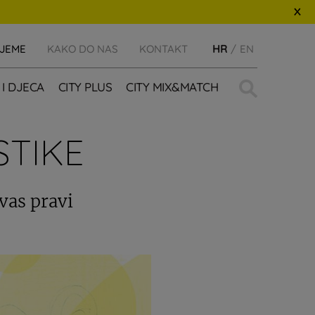
IJEME
KAKO DO NAS
KONTAKT
HR
EN
Traži:
 I DJECA
CITY PLUS
CITY MIX&MATCH
STIKE
 vas pravi