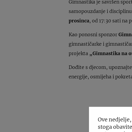
Gimnastika je savršen sport 
samopouzdanje i disciplinu.
prosinca
, od 17:30 sati na 
Kao ponosni sponzor
Gimna
gimnastičarke i gimnastičar
projekta
„Gimnastika na o
Dođite s djecom, upoznajte 
energije, osmijeha i pokreta
Ove nedjelje,
stoga obavite