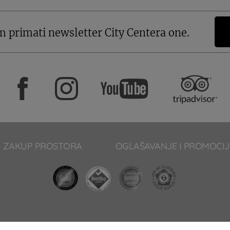
m primati newsletter City Centera one.
ZAKUP PROSTORA
OGLAŠAVANJE I PROMOCIJ