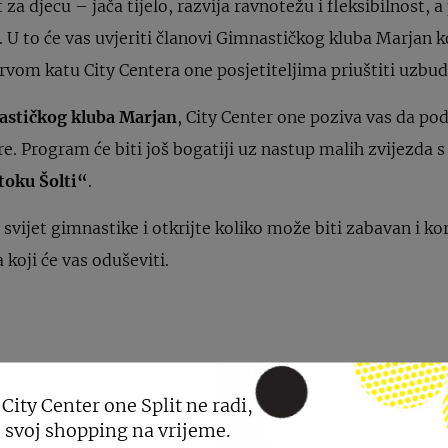
za djecu – jača tijelo, razvija ravnotežu i fleksibilnost, 
 U to će vas uvjeriti članovi Gimnastičkog kluba Marjan k
prvom katu City Centera one posjetiteljima priuštiti uzbud
stičkog kluba Marjan
, City Center one poziva vas da pod
e. Program će biti još bogatiji uz nastup malih zvijezda s
toku Šolti“
.
svijet gimnastike i otkrijte koliko može biti zabavan i ko
 koji će vas oduševiti.
 City Center one Split ne radi,
 svoj shopping na vrijeme.