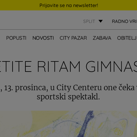
Prijavite se na newsletter!
SPLIT
RADNO VR
E
POPUSTI
NOVOSTI
CITY PAZAR
ZABAVA
OBITELJ
TITE RITAM GIMNA
 13. prosinca, u City Centeru one čeka
sportski spektakl.