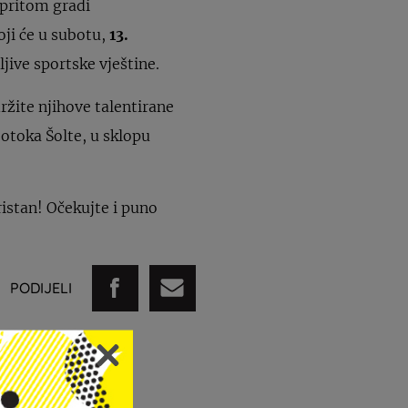
a pritom gradi
oji će u subotu,
13.
ljive sportske vještine.
ržite njihove talentirane
 otoka Šolte, u sklopu
ristan! Očekujte i puno
PODIJELI