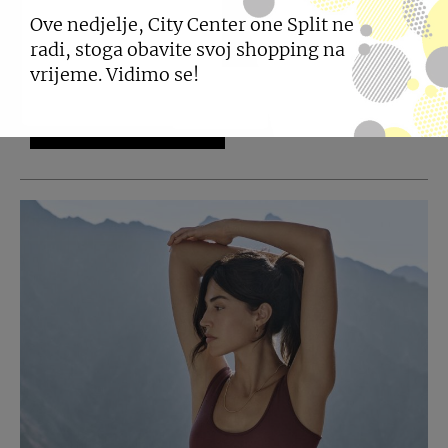
26.06.2026
Ove nedjelje, City Center one Split ne
radi, stoga obavite svoj shopping na
Farmacia mamina torba - sigurnost, podrška i
nježnost za prve dane s bebom.
vrijeme. Vidimo se!
SAZNAJTE VIŠE