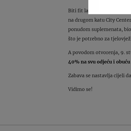
Biti fit lavovski je posao, 
na drugom katu City Centera
ponudom suplemenata, bio i
što je potrebno za tjelovjež
A povodom otvorenja, 9. 
40% na svu odjeću i obuću
Zabava se nastavlja cijeli d
Vidimo se!