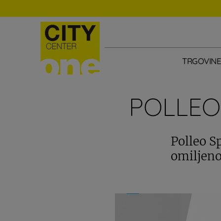
TRGOVIN
POLLEO
Polleo Sp
omiljeno