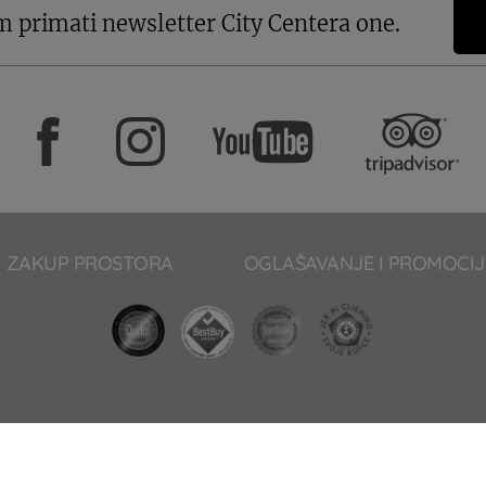
m primati newsletter City Centera one.
ZAKUP PROSTORA
OGLAŠAVANJE I PROMOCIJ