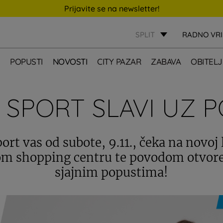
Prijavite se na newsletter!
SPLIT
RADNO VR
E
POPUSTI
NOVOSTI
CITY PAZAR
ZABAVA
OBITELJ
 SPORT SLAVI UZ P
ort vas od subote, 9.11., čeka na novoj 
m shopping centru te povodom otvore
sjajnim popustima!