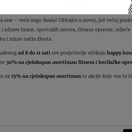
zar ne? Zato obavezno svratite u Polleo Sport trgovinu koj
 one – veća nego ikada! Uživajte u novoj, još većoj posl
 zdrave hrane, sportskih satova, fitness opreme, odjeće 
bu i zdrav način života.
studenog
od 8 do 11 sati
sve posjetitelje očekuju
happy hou
te
30% na cjelokupan asortiman fitness i borilačke op
an uz
15% na cjelokupan asortiman
te akcije koje vas te 