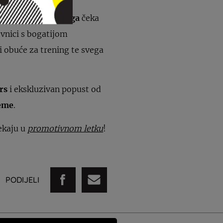
a vas od
9. studenoga
čeka
ovnici s bogatijom
i obuće za trening te svega
rs
i ekskluzivan popust od
reme
.
čekaju u
promotivnom letku
!
PODIJELI