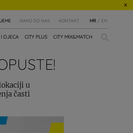
IJEME
KAKO DO NAS
KONTAKT
HR
EN
Traži:
 I DJECA
CITY PLUS
CITY MIX&MATCH
OPUSTE!
lokaciji u
nja časti