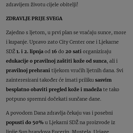
zdravijem životu cijele obitelji!
ZDRAVLJE PRIJE SVEGA
Zajedno s ljetom, u prvi plan se vraćaju sunce, more
i kupanje. Upravo zato City Center one i Ljekarne
SDŽ
1. i 2. lipnja
od
16
do
20 sati
organiziraju
edukacije o pravilnoj zaštiti kože od sunca
, ali i
pravilnoj prehrani
tijekom vrućih ljetnih dana. Svi
zainteresirani također će imati priliku
sasvim
besplatno obaviti pregled
kože i madeža
te tako
potpuno spremni dočekati sunčane dane.
A povodom Dana zdravlja čekaju vas i posebni
popusti do 50%
u Ljekarni SDŽ na proizvode iz
linije Sun brandova Eucerin, Mustela, Uriage,