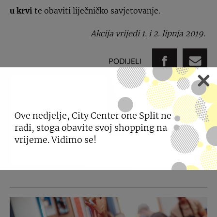
u krvi
te obaviti liječničko savjetovanje.
Akcija vrijedi 1. i 2. lipnja 2019.
PODIJELI
Ove nedjelje, City Center one Split ne
POGLEDAJTE JOŠ
radi, stoga obavite svoj shopping na
vrijeme. Vidimo se!
NOVOSTI