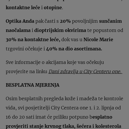
kontaktne leće
i
otopine
.
Optika Anda
pak časti s
20%
povoljnijim
sunčanim
naočalama
i
dioptrijskim okvirima
te popustom od
30% na kontaktne leće,
dok vas u
Nicole Marie
trgovini očekuje i
40% na dio asortimana.
Sve informacije o akcijama koje vas očekuju
provjerite na linku
Dani zdravlja u City Centeru one.
BESPLATNA MJERENJA
Osim besplatnih pregleda kože i madeža te kontrole
vida, svi posjetitelji City Centera one 1. i 2. lipnja od
16 do 20 sati imat će priliku potpuno b
esplatno
provjeriti stanje krvnog tlaka, šećera i kolesterola