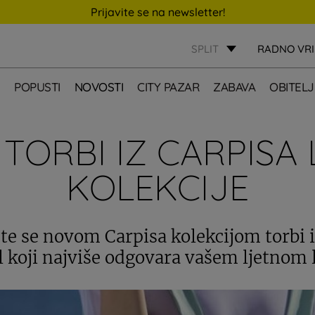
Prijavite se na newsletter!
SPLIT
RADNO VR
E
POPUSTI
NOVOSTI
CITY PAZAR
ZABAVA
OBITELJ
 TORBI IZ CARPISA
KOLEKCIJE
jte se novom Carpisa kolekcijom torbi i
 koji najviše odgovara vašem ljetnom 