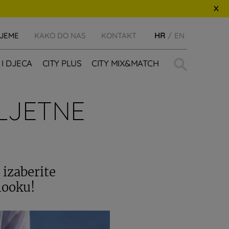
IJEME
KAKO DO NAS
KONTAKT
HR
EN
Traži:
 I DJECA
CITY PLUS
CITY MIX&MATCH
 LJETNE
 izaberite
looku!