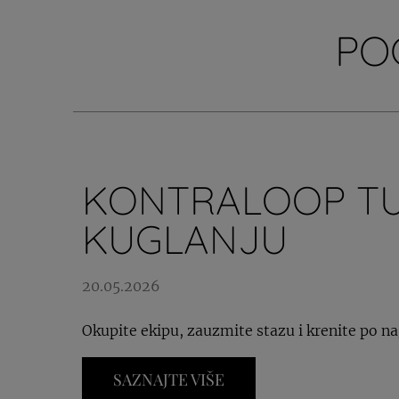
PO
KONTRALOOP TU
KUGLANJU
20.05.2026
Okupite ekipu, zauzmite stazu i krenite po n
SAZNAJTE VIŠE