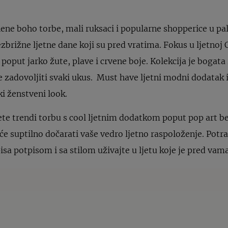
nene boho torbe, mali ruksaci i popularne shopperice u pal
zbrižne ljetne dane koji su pred vratima. Fokus u ljetnoj C
 poput jarko žute, plave i crvene boje. Kolekcija je boga
će zadovoljiti svaki ukus. Must have ljetni modni dodatak i
i ženstveni look.
e trendi torbu s cool ljetnim dodatkom poput pop art bed
će suptilno dočarati vaše vedro ljetno raspoloženje. Potra
isa potpisom i sa stilom uživajte u ljetu koje je pred vama