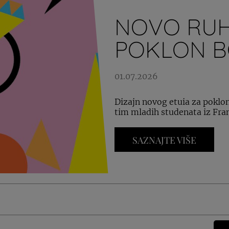
NOVO RUH
POKLON 
01.07.2026
Dizajn novog etuia za poklon
tim mladih studenata iz Fra
SAZNAJTE VIŠE