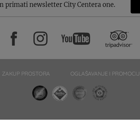
m primati newsletter City Centera one.
ZAKUP PROSTORA
OGLAŠAVANJE I PROMOCIJ