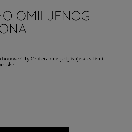
O OMILJENOG
BONA
 bonove City Centera one potpisuje kreativni
ncuske.