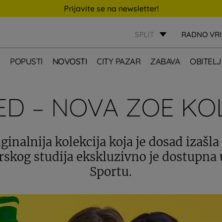
Prijavite se na newsletter!
SPLIT
RADNO VR
E
POPUSTI
NOVOSTI
CITY PAZAR
ZABAVA
OBITELJ
D – NOVA ZOE KOL
ginalnija kolekcija koja je dosad izašla
rskog studija ekskluzivno je dostupna 
Sportu.