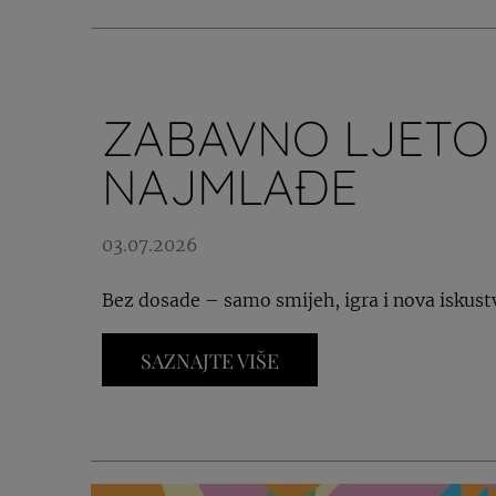
ZABAVNO LJETO
NAJMLAĐE
03.07.2026
Bez dosade – samo smijeh, igra i nova iskust
SAZNAJTE VIŠE