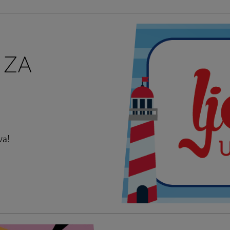
 ZA
va!