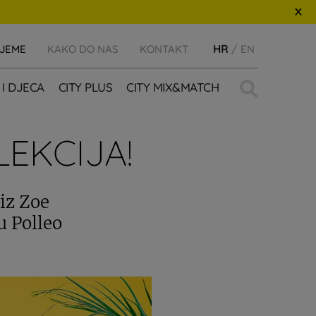
IJEME
KAKO DO NAS
KONTAKT
HR
EN
Traži:
 I DJECA
CITY PLUS
CITY MIX&MATCH
EKCIJA!
 iz Zoe
u Polleo