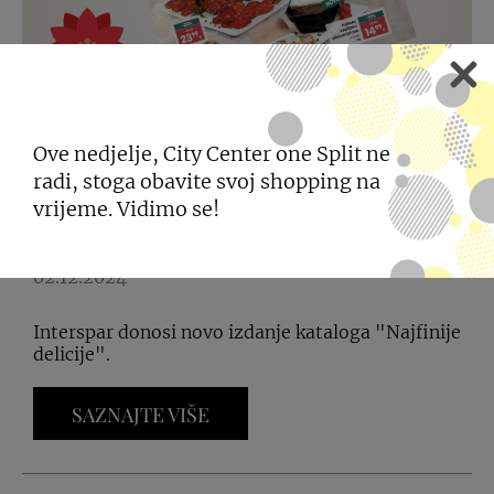
Ove nedjelje, City Center one Split ne
radi, stoga obavite svoj shopping na
INTERSPAR KATALOG
vrijeme. Vidimo se!
“NAJFINIJE DELICIJE”
02.12.2024
Interspar donosi novo izdanje kataloga "Najfinije
delicije".
SAZNAJTE VIŠE