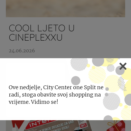
COOL LJETO U
CINEPLEXXU
24.06.2026
Filmsko iskustvo uz osvježenje svake srijede.
SAZNAJTE VIŠE
Ove nedjelje, City Center one Split ne
radi, stoga obavite svoj shopping na
vrijeme. Vidimo se!