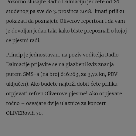
Pozorno slušajte Radio Dalmaciju jer ćete od 20.
studenog pa sve do 3. prosinca 2018. imati priliku
pokazati da poznajete Oliverov repertoar i da vam
je dovoljan jedan takt kako biste prepoznali o kojoj
se pjesmi radi.
Princip je jednostavan: na poziv voditelja Radio
Dalmacije prijavite se na glazbeni kviz znanja
putem SMS-a (na broj 616263, za 3,72 kn, PDV
uključen). Ako budete najbrži dobit ćete priliku
otpjevati refren Oliverove pjesme! Ako otpjevate
točno – osvajate dvije ulaznice za koncert
OLIVERovih 70.