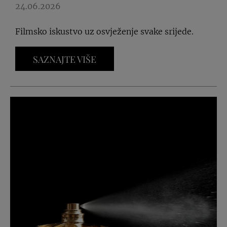
24.06.2026
Filmsko iskustvo uz osvježenje svake srijede.
SAZNAJTE VIŠE