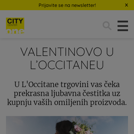
Prijavite se na newsletter!
Traži:
VALENTINOVO U
L’OCCITANEU
U L'Occitane trgovini vas čeka
prekrasna ljubavna čestitka uz
kupnju vaših omiljenih proizvoda.