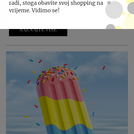
Certifikat Gold potvrđuje da je City Center one
radi, stoga obavite svoj shopping na
Split ispunio zahtjevne kriterije za sva tri
vrijeme. Vidimo se!
područja održivosti.
SAZNAJTE VIŠE