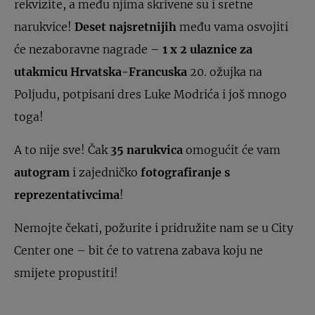
rekvizite, a među njima skrivene su i sretne
narukvice!
Deset najsretnijih
među vama osvojiti
će nezaboravne nagrade –
1 x 2
ulaznice za
utakmicu Hrvatska-Francuska
20. ožujka na
Poljudu, potpisani dres Luke Modrića i još mnogo
toga!
A to nije sve! Čak
35 narukvica
omogućit će vam
autogram
i zajedničko
fotografiranje s
reprezentativcima
!
Nemojte čekati, požurite i pridružite nam se u City
Center one – bit će to vatrena zabava koju ne
smijete propustiti!