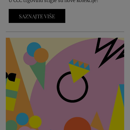
U CCC trgovinu stigle su nove kolekcije!
SAZNAJTE VIŠE