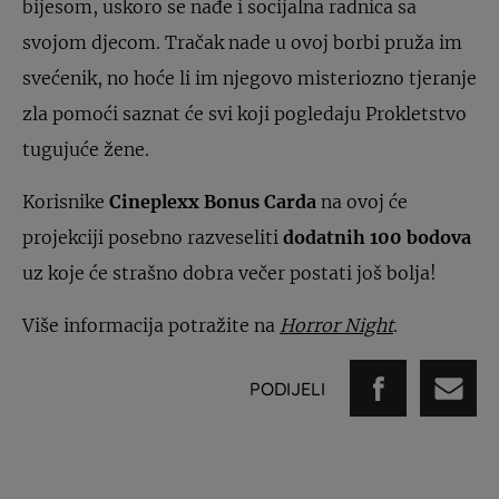
bijesom, uskoro se nađe i socijalna radnica sa
svojom djecom. Tračak nade u ovoj borbi pruža im
svećenik, no hoće li im njegovo misteriozno tjeranje
zla pomoći saznat će svi koji pogledaju Prokletstvo
tugujuće žene.
Korisnike
Cineplexx Bonus Carda
na ovoj će
projekciji posebno razveseliti
dodatnih 100 bodova
uz koje će strašno dobra večer postati još bolja!
Više informacija potražite na
Horror Night
.
PODIJELI