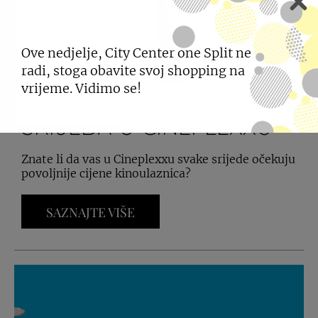
Ove nedjelje, City Center one Split ne
radi, stoga obavite svoj shopping na
vrijeme. Vidimo se!
SRIJEDA U CINEPLEXXU
Znate li da vas u Cineplexxu svake srijede očekuju
povoljnije cijene kinoulaznica?
SAZNAJTE VIŠE