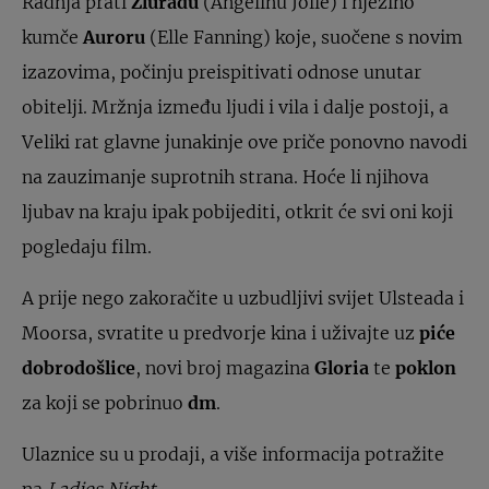
Radnja prati
Zluradu
(Angelinu Jolie) i njezino
kumče
Auroru
(Elle Fanning) koje, suočene s novim
izazovima, počinju preispitivati odnose unutar
obitelji. Mržnja između ljudi i vila i dalje postoji, a
Veliki rat glavne junakinje ove priče ponovno navodi
na zauzimanje suprotnih strana. Hoće li njihova
ljubav na kraju ipak pobijediti, otkrit će svi oni koji
pogledaju film.
A prije nego zakoračite u uzbudljivi svijet Ulsteada i
Moorsa, svratite u predvorje kina i uživajte uz
piće
dobrodošlice
, novi broj magazina
Gloria
te
poklon
za koji se pobrinuo
dm
.
Ulaznice su u prodaji, a više informacija potražite