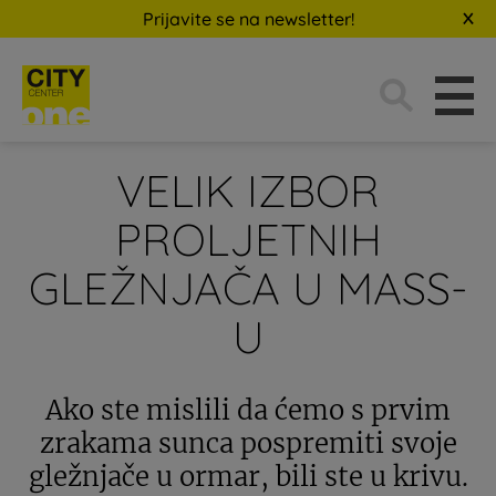
Prijavite se na newsletter!
Traži:
VELIK IZBOR
PROLJETNIH
GLEŽNJAČA U MASS-
U
Ako ste mislili da ćemo s prvim
zrakama sunca pospremiti svoje
gležnjače u ormar, bili ste u krivu.