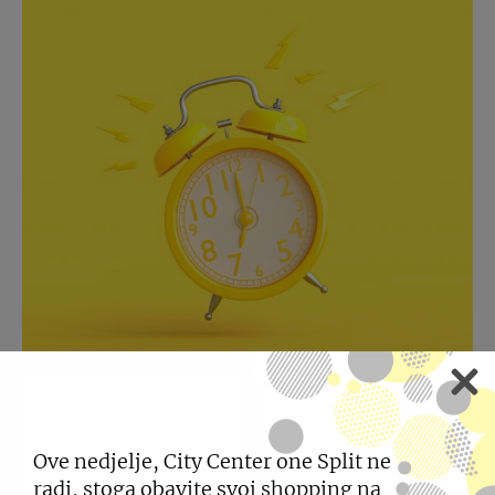
RADNE NEDJELJE
Ove nedjelje, City Center one Split ne
radi, stoga obavite svoj shopping na