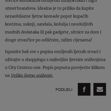
vrećice komadima omiljenih dizajnerskih i
high
street
brandova. Idealna je to prilika da kupite
nezaobilazne ljetne komade poput kupaćih
kostima, suknji, sandala, košulja i neodoljivih
modnih dodataka ili pak gadgete, sitnice za dom i
druge stvarčice po odličnim, nižim cijenama!
Ispunite baš sve s popisa omiljenih ljetnih stvari i
uživajte u shoppingu s najboljim ljetnim sniženjima
u City Centeru one. Popis popusta provjerite klikom
na
Veliko ljetno sniženje.
PODIJELI