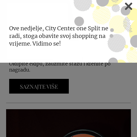
KONTRALOOP TURNIR U
Ove nedjelje, City Center one Split ne
KUGLANJU
radi, stoga obavite svoj shopping na
vrijeme. Vidimo se!
20.05.2026
Okupite ekipu, zauzmite stazu i krenite po
nagradu.
SAZNAJTE VIŠE