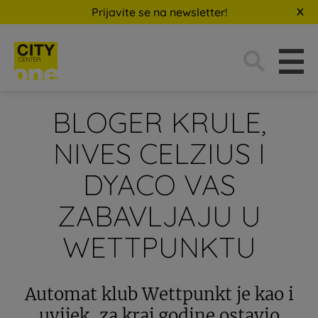
Prijavite se na newsletter!
Traži:
BLOGER KRULE,
NIVES CELZIUS I
DYACO VAS
ZABAVLJAJU U
WETTPUNKTU
Automat klub Wettpunkt je kao i
uvijek, za kraj godine ostavio