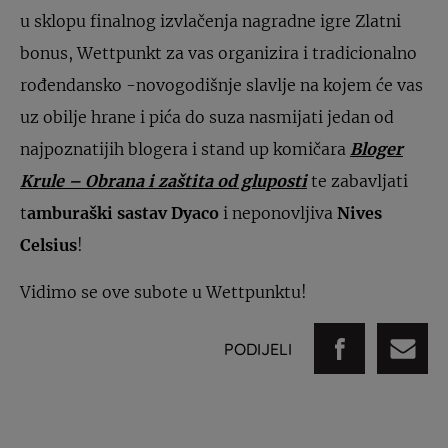
u sklopu finalnog izvlačenja nagradne igre Zlatni
bonus, Wettpunkt za vas organizira i tradicionalno
rođendansko -novogodišnje slavlje na kojem će vas
uz obilje hrane i pića do suza nasmijati jedan od
najpoznatijih blogera i stand up komičara
Bloger
Krule – Obrana i zaštita od gluposti
te zabavljati
t
amburaški sastav Dyaco
i neponovljiva
Nives
Celsius
!
Vidimo se ove subote u Wettpunktu!
PODIJELI