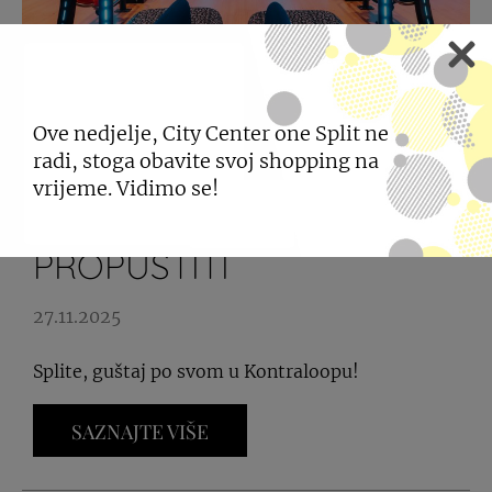
Ove nedjelje, City Center one Split ne
radi, stoga obavite svoj shopping na
KONTRALOOP ZABAVA
vrijeme. Vidimo se!
KOJU NE SMIJETE
PROPUSTITI
27.11.2025
Splite, guštaj po svom u Kontraloopu!
SAZNAJTE VIŠE