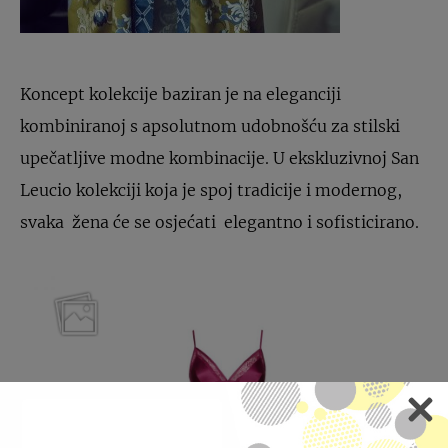
Koncept kolekcije baziran je na eleganciji
kombiniranoj s apsolutnom udobnošću za stilski
upečatljive modne kombinacije. U ekskluzivnoj San
Leucio kolekciji koja je spoj tradicije i modernog,
svaka žena će se osjećati elegantno i sofisticirano.