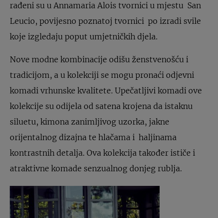
rađeni su u Annamaria Alois tvornici u mjestu San
Leucio, povijesno poznatoj tvornici po izradi svile
koje izgledaju poput umjetničkih djela.
Nove modne kombinacije odišu ženstvenošću i
tradicijom, a u kolekciji se mogu pronaći odjevni
komadi vrhunske kvalitete. Upečatljivi komadi ove
kolekcije su odijela od satena krojena da istaknu
siluetu, kimona zanimljivog uzorka, jakne
orijentalnog dizajna te hlačama i haljinama
kontrastnih detalja. Ova kolekcija također ističe i
atraktivne komade senzualnog donjeg rublja.