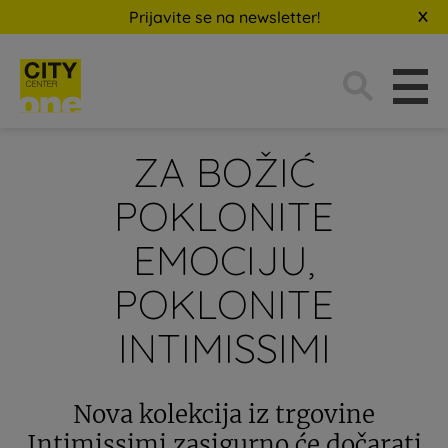
Prijavite se na newsletter!
Traži:
ZA BOŽIĆ
POKLONITE
EMOCIJU,
POKLONITE
INTIMISSIMI
Nova kolekcija iz trgovine
Intimissimi zasigurno će dočarati