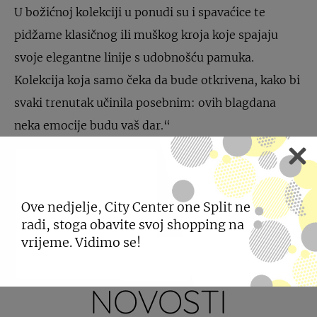
U božićnoj kolekciji u ponudi su i spavaćice te
pidžame klasičnog ili muškog kroja koje spajaju
svoje elegantne linije s udobnošću pamuka.
Kolekcija koja samo čeka da bude otkrivena, kako bi
svaki trenutak učinila posebnim: ovih blagdana
neka emocije budu vaš dar.“
PODIJELI
Ove nedjelje, City Center one Split ne
radi, stoga obavite svoj shopping na
vrijeme. Vidimo se!
POGLEDAJTE JOŠ
NOVOSTI