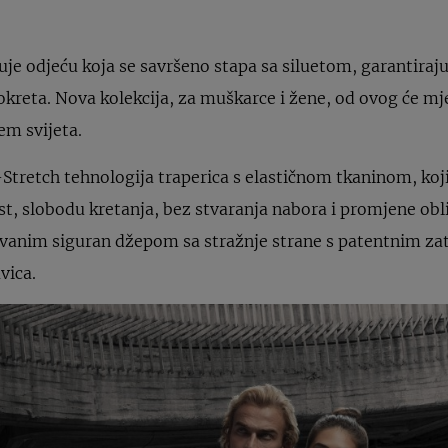
uje odjeću koja se savršeno stapa sa siluetom, garantiraj
 pokreta. Nova kolekcija, za muškarce i žene, od ovog će m
em svijeta.
Stretch tehnologija traperica s elastičnom tkaninom, koji
, slobodu kretanja, bez stvaranja nabora i promjene obli
ozvanim siguran džepom sa stražnje strane s patentnim za
vica.