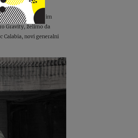
šenje.
a potrošača kako bi im
ero Gravity, želimo da
c Calabia, novi generalni