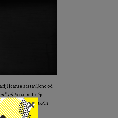
ciji jeansa sastavljene od
-up”
efekt
na području
liku tijela, bez ikakvih
d spaja inovacije i