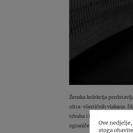
Ženska kolekcija predstavl
ultra-elastičnih vlakana. Di
trbuha i bedara. Rezultat ov
Ove nedjelje,
ograničenja, savršen za sva
stoga obavite