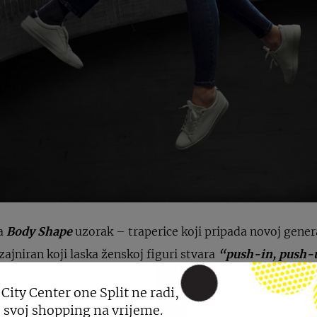
ja
Body Shape
uzorak – traperice koji pripada novoj genera
zajniran koji laska ženskoj figuri stvara
“push-in, push
e nove tehnologije je jeans koji se savršeno prilagođava ob
 City Center one Split ne radi,
kodnevne aktivnosti. Uz Zero Gravity, 100% Fit, Springfiel
 svoj shopping na vrijeme.