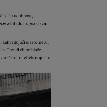
ući veću udobnost,
jeseca biti dostupna u svim
, zahvaljujući elastomeru,
ka. Trendi chino hlače,
tvaračem te reflektirajućim