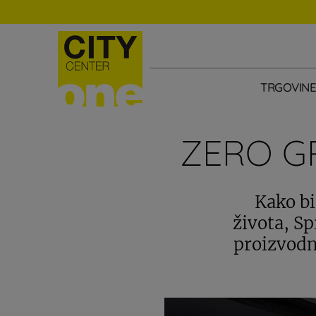
TRGOVIN
ZERO GR
Kako b
života, Sp
proizvodn