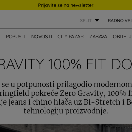
Prijavite se na newsletter!
SPLIT
RADNO VR
E
POPUSTI
NOVOSTI
CITY PAZAR
ZABAVA
OBITELJ
AVITY 100% FIT D
i se u potpunosti prilagodio modernom
ringfield pokreće Zero Gravity, 100% f
je jeans i chino hlača uz Bi-Stretch i 
tehnologiju proizvodnje.