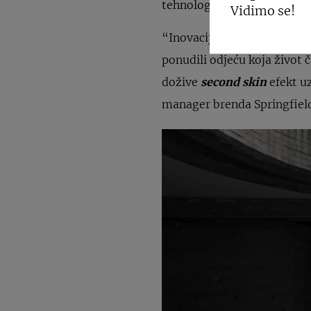
tehnologije s nosivim komad
Vidimo se!
“Inovacija i tehnologija pr
ponudili odjeću koja život 
dožive
second skin
efekt u
manager brenda Springfiel