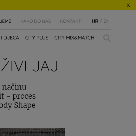
IJEME
KAKO DO NAS
KONTAKT
HR
EN
Traži:
 I DJECA
CITY PLUS
CITY MIX&MATCH
OŽIVLJAJ
 načinu
it - proces
Body Shape