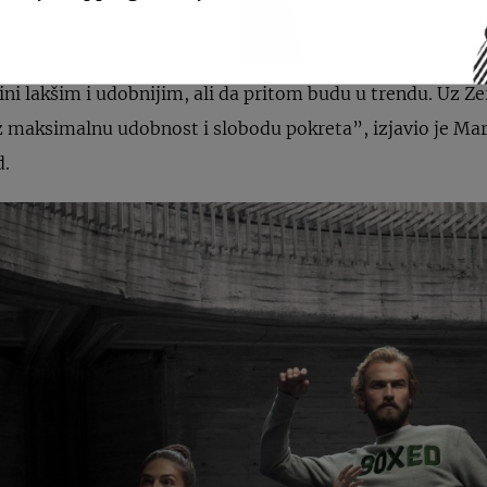
ima odjeće kako bi postala što udobniji i ugodniji za no
oizlazi iz Springfieldove potrebe za osluškivanjem potreb
čini lakšim i udobnijim, ali da pritom budu u trendu. Uz Z
z maksimalnu udobnost i slobodu pokreta”, izjavio je Mar
d.