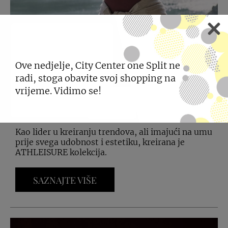
CALZEDONIA
PREDSTAVLJA NOVU
Ove nedjelje, City Center one Split ne
radi, stoga obavite svoj shopping na
KOLEKCIJU
vrijeme. Vidimo se!
21.02.2025
Kao lider u kreiranju trendova, ali imajući na umu
prije svega udobnost i estetiku, kreirana je
ATHLEISURE kolekcija.
SAZNAJTE VIŠE