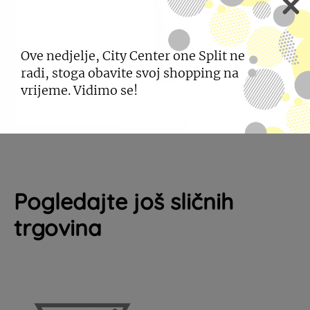
brendova Bottega Veneta, Gucci, Miu Miu, Saint
Laurent i Prada, Alfa Vision Optika ekskluzivno nudi
Ove nedjelje, City Center one Split ne
i brendove kao što su Chimi, Eyepetizer, L.G.R
radi, stoga obavite svoj shopping na
World, Vysen Eyewear i mnoge druge.
vrijeme. Vidimo se!
Pogledajte još sličnih
trgovina