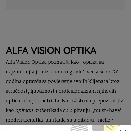
ALFA VISION OPTIKA
Alfa Vision Optika poznatija kao „optika sa
najzanimljivijim izborom u gradu“ već više od 20
godina opravdava povjerenje svojih klijenata kroz
stručnost, ljubaznost i profesionalizam njihovih
optičara i optometrista. Na tržištu su prepoznatljivi
kao
opinion makeri
kada su u pitanju „must-have“
modeli trenutka, ali i kada su u pitanju „niche“
brendovi iz svijeta optike. Tako pored popularnih