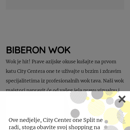
BIBERON WOK
Wok je hit! Prave azijske okuse kušajte na prvom
katu City Centera one te uživajte u brzim i zdravim
specijalitetima iz profesionalnih wok tava. Naši wok
majstori napravit će od vašeg jela pravu vizualnu i
okusnu senzaciju.
Ove nedjelje, City Center one Split ne
radi, stoga obavite svoj shopping na