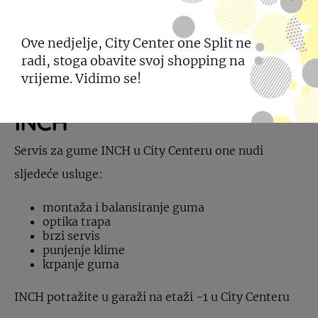
Ove nedjelje, City Center one Split ne
radi, stoga obavite svoj shopping na
vrijeme. Vidimo se!
INCH
Servis za gume INCH u City Centeru one nudi
sljedeće usluge:
montaža i balansiranje guma
optika trapa
brzi servis
punjenje klime
krpanje guma
INCH potražite u garaži na etaži -1 u City Centeru