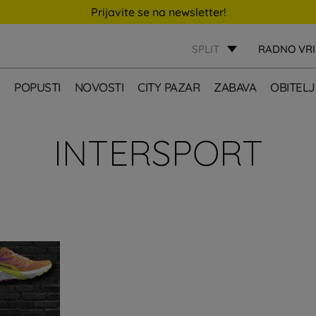
Prijavite se na newsletter!
SPLIT
RADNO VR
E
POPUSTI
NOVOSTI
CITY PAZAR
ZABAVA
OBITELJ
INTERSPORT