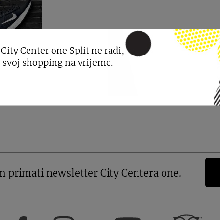
 City Center one Split ne radi,
 svoj shopping na vrijeme.
m primati newsletter City Centera one.