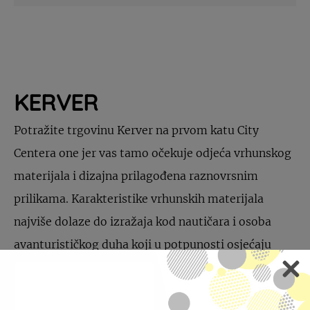
KERVER
Potražite trgovinu Kerver na prvom katu City
Centera one jer vas tamo očekuje odjeća vrhunskog
materijala i dizajna prilagođena raznovrsnim
prilikama. Karakteristike vrhunskih materijala
najviše dolaze do izražaja kod nautičara i osoba
avanturističkog duha koji u potpunosti osjećaju
udobnost i kvalitetu marke Kerver.