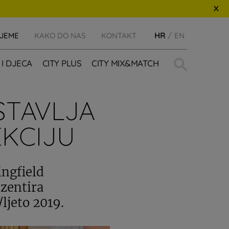
IJEME
KAKO DO NAS
KONTAKT
HR
EN
Traži:
 I DJECA
CITY PLUS
CITY MIX&MATCH
STAVLJA
EKCIJU
ingfield
ezentira
ljeto 2019.