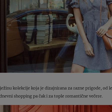
ežinu kolekcije koja je dizajnirana za razne prigode, od l
podnevni shopping pa čak i za tople romantične večere.