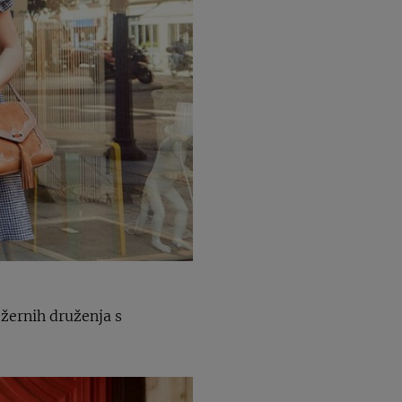
ežernih druženja s