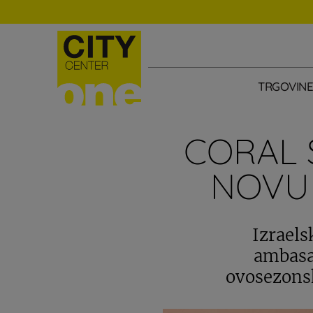
TRGOVIN
CORAL 
NOVU 
Izraels
ambasad
ovosezonsk