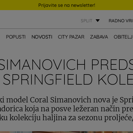
Prijavite se na newsletter!
SPLIT
RADNO VR
E
POPUSTI
NOVOSTI
CITY PAZAR
ZABAVA
OBITELJ
SIMANOVICH PRED
SPRINGFIELD KOL
ki model Coral Simanovich nova je Spr
orica koja na posve ležeran način pr
u kolekciju haljina za sezonu proljeće/