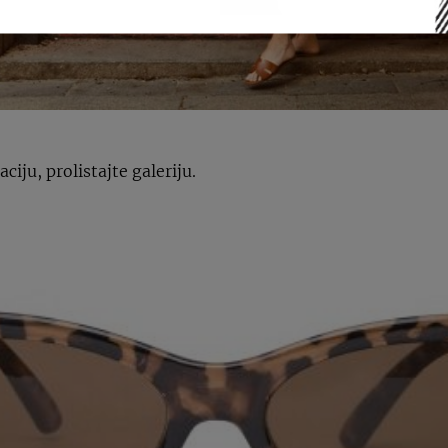
iju, prolistajte galeriju.