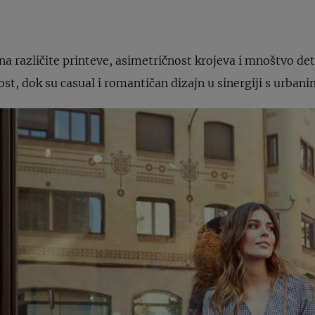
na različite printeve, asimetričnost krojeva i mnoštvo deta
ost, dok su casual i romantičan dizajn u sinergiji s urbani