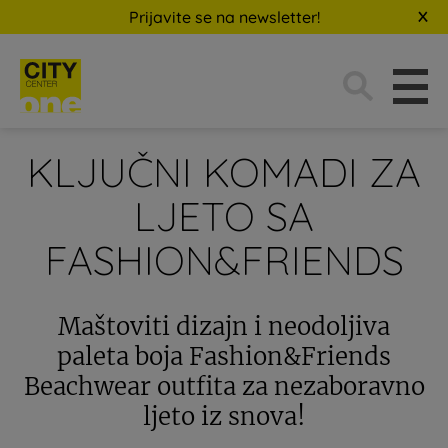
Prijavite se na newsletter!
Traži:
KLJUČNI KOMADI ZA
LJETO SA
FASHION&FRIENDS
Maštoviti dizajn i neodoljiva
paleta boja Fashion&Friends
Beachwear outfita za nezaboravno
ljeto iz snova!