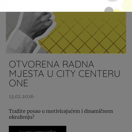
OTVORENA RADNA
MJESTA U CITY CENTERU
ONE
13.02.2026
Tražite posao u motivirajućem i dinamičnom
okruženju?