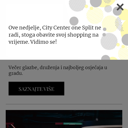
Ove nedjelje, City Center one Split ne
GOOD VIBES NIGHT U
radi, stoga obavite svoj shopping na
KONTRALOOPU
vrijeme. Vidimo se!
05.02.2026
Večer glazbe, druženja i najboljeg osjećaja u
gradu.
SAZNAJTE VIŠE