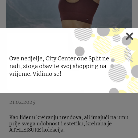
Ove nedjelje, City Center one Split ne
CALZEDONIA
radi, stoga obavite svoj shopping na
vrijeme. Vidimo se!
PREDSTAVLJA NOVU
KOLEKCIJU
21.02.2025
Kao lider u kreiranju trendova, ali imajući na umu
prije svega udobnost i estetiku, kreirana je
ATHLEISURE kolekcija.